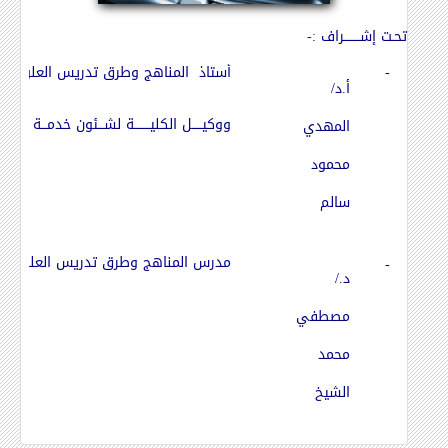
تحـت إشــــــــراف
:-
-
أستاذ المناهج وطرق تدريس العلوم
أ.د/
ووكيـــــل الكليــــــــة لشـــئون خدمـــة الم
المهدي
محمود
سالم
مدرس المناهج وطرق تدريس العلوم بالك
-
د./
مصطفي
محمد
الشيخ