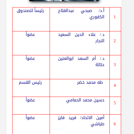
أ.د/ صبحي عبدالفتاح
رئيساً للصندوق
1
الكفوري
د./ علاء الدين السعيد
عضواً
2
النجار
د./ أم السعد ابوالعنين
عضواً
3
حتاتة
طه محمد خضر
رئيس القسم
4
حسين محمد الحمامي
عضواً
5
أمين الاتحاد/ فريد فايز
عضواً
6
طباشي