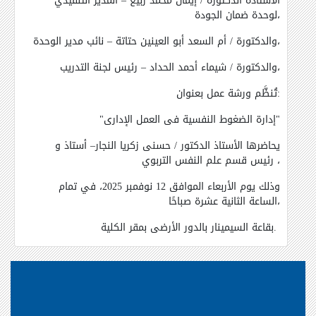
الأستاذة الدكتورة / إيمان محمد ربيع – المدير التنفيذي
لوحدة ضمان الجودة،
والدكتورة / أم السعد أبو العينين حتاتة – نائب مدير الوحدة،
والدكتورة / شيماء أحمد الحداد – رئيس لجنة التدريب،
تُنظَّم ورشة عمل بعنوان:
"إدارة الضغوط النفسية فى العمل الإدارى"
يحاضرها الأستاذ الدكتور / حسنى زكريا النجار– أستاذ و
رئيس قسم علم النفس التربوي ،
وذلك يوم الأربعاء الموافق 12 نوفمبر 2025، في تمام
الساعة الثانية عشرة صباحًا،
بقاعة السيمينار بالدور الأرضى بمقر الكلية.