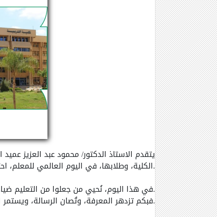
يتقدم الاستاذ الدكتور/ محمود عبد العزيز عميد
الكلية، وطلابها، في اليوم العالمي للمعلم، احتفاءً برسالةٍ سامية تُنير العقول وتبني الأوطان.
في هذا اليوم، نُحيي من جعلوا من التعليم ضياءً، ومن القيم منهجًا، ومن العطاء أسلوب حياة.
فبكم تزدهر المعرفة، وتُصان الرسالة، ويستمر الحلم في أعين الأجيال القادمة.