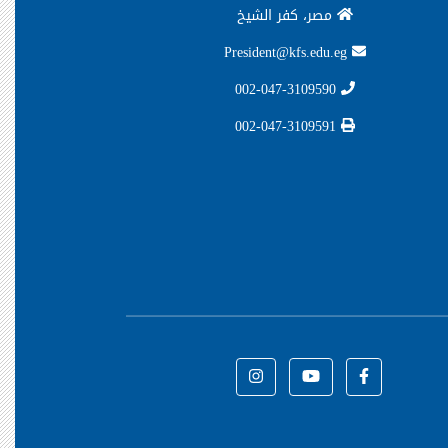
مصر، كفر الشيخ
President@kfs.edu.eg
002-047-3109590
002-047-3109591