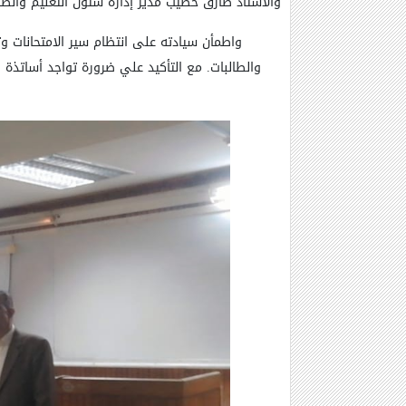
والأستاذ طارق خطيب مدير إدارة شئون التعليم والطلا
و
اطمأن سيادته على انتظام سير الامتحانات و
والطالبات. مع التأكيد علي ضرورة تواجد أساتذة ا