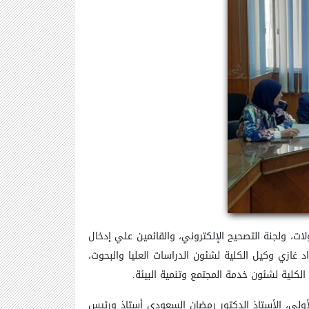
يد كلية التربية اليوم الثلاثاء الموافق 13/5/2025م بالسادة رؤساء الكنترولات، ولجنة التصحيح الإلكتروني، والقائمين علي إدخال
د غازي وكيل الكلية لشئون الدراسات العليا والبحوث،
الكلية لشئون خدمة المجتمع وتنمية البيئة.
أولى، الأستاذ الدكتور رمضان السعودي أستاذ ورئيس