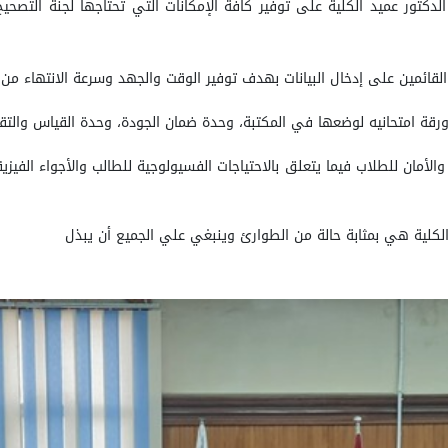
دكتور عميد الكلية على توفير كافة الإمكانات التي تحتاجها لجنة التصحيح 
قائمين على إدخال البيانات بهدف توفير الوقت والجهد وسرعة الانتهاء من إدخ
قة امتحانيه لوضعها في المكتبة، وحدة ضمان الجودة، وحدة القياس والتق
لأمان للطلاب فيما يتعلق بالاحتياجات الفسيولوجية للطالب والأجواء الفيزيق
الكلية هي بمثابة حالة من الطوارئ وينبغي علي الجميع أن يبذل