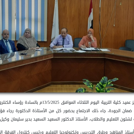
اجتمع السيد الأستاذ الدكتور محمود إبراهيم عبدالعزيز عم
 ضمان الجودة، جاء ذلك الاجتماع بحضور كل من الأستاذة الدكتورة رجاء فؤا
ة لشئون التعليم والطلاب، الأستاذ الدكتور السعيد السعيد بدير سليمان وكيل 
تاذ المناهج وطرق التدريس وتكنولوجيا التعليم ورئيس كنترول الفرقة ال