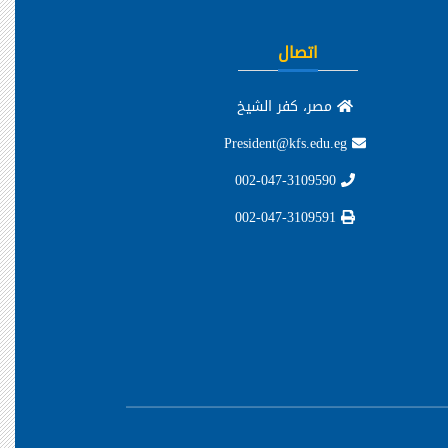
اتصال
مصر، كفر الشيخ
President@kfs.edu.eg
002-047-3109590
002-047-3109591