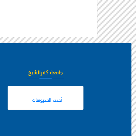
جامعة كفرالشيخ
أحدث الفديوهات