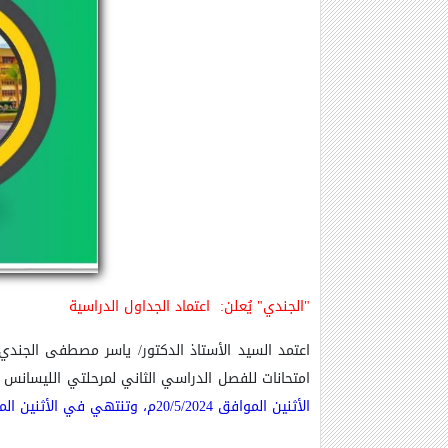
"الجندي" يُعلن: اعتماد الجداول الدراسية
اعتمد السيد الأستاذ الدكتور/ ياسر مصطفى الجند
امتحانات للفصل الدراسي الثاني لمرحلتي الليسانس والبكالوريوس بالب
الأثنين الموافق 20/5/2024م، وتنتهي في الأثنين
الموا