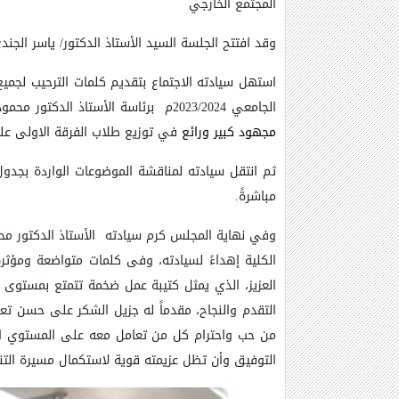
المجتمع الخارجي
وقد افتتح الجلسة السيد الأستاذ الدكتور/ ياسر الجند
استهل سيادته الاجتماع بتقديم كلمات الترحيب لجمي
الجامعي 2023/2024م برئاسة الأستاذ الدكتور محمود إبراهيم عبد العزيز طه أستاذ ورئيس قسم المناهج وطرق التدريس ووكيل الكلية لشئون التعليم والطلاب سابقاً لما
مجهود كبير ورائع
في توزيع طلاب الفرقة الاولى عل
ثم انتقل سيادته لمناقشة الموضوعات الواردة بجدول
مباشرةً.
وفي نهاية المجلس كرم سيادته
الأستاذ الدكتور م
الكلية إهداءً لسيادته، وفى كلمات متواضعة ومؤثرة
العزيز، الذي يمثل كتيبة عمل ضخمة تتمتع بمستوى ع
التقدم والنجاح، مقدماً له جزيل الشكر على حسن تعا
من حب واحترام كل من تعامل معه على المستوي العم
التوفيق وأن تظل عزيمته قوية لاستكمال مسيرة التنم