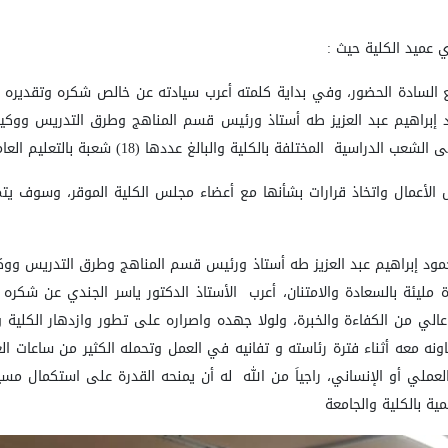
ي عميد الكلية حيث
:
ع السادة الحضور، وفي بداية كلمته أعرب سيادته عن خالص شكره وتقديره ل
ى الشعب الدراسية
المختلفة بالكلية والبالغ عددها (18) شعبة بالتعليم العام والأساسي
 الأعمال واتخاذ قرارات بشأنها مع أعضاء مجلس الكلية الموقر، وسوف يتم
حمود إبراهيم عبد العزيز طه أستاذ ورئيس قسم المناهج وطرق التدريس ووكي
 مليئة بالسعادة والامتنان، أعرب
الأستاذ الدكتور ياسر الجندي عن شكره و
الي من الكفاءة والخبرة، ولولا جهده واصراره على تطور وازدهار الكلية 
ونه معه أثناء فترة رئاسته و تفانيه في العمل وتحمله الكثير من ساعات ال
لي أو الإنساني، راجياَ من الله
له أن يمنحه القدرة على استكمال مسير
ية بالكلية والجامعة