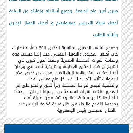
صبري أمين عام الجامعة، وجميع أساتذته وزملائه من السادة
أعضاء هيئة التدريس ومعاونيهم و أعضاء الجهاز الإداري
وأبنائه الطلاب
وجموع الشعب المصري، بمناسبة الذكرى الـ50 عاماً، لانتصارات
حرب أكتوبر المجيدة، واليوبيل الذهبي، حيث إنها جسدت قوة
وعظمة القوات المسلحة المصرية ونقطة تحول كبرى في
التاريخ أن هذه الذكرى العظيمة والتاريخية تُجدد في وجدان
أمتنا لحظات الفخر والاعتزاز بالانتصار المجيد، ،إن ذكرى هذه
البطولات تأتى لتُجسد لنا فى كل عام معانى الفداء
والتضحية لتبقى قواتنا المسلحة رمزاً للعزة والفخر على مر
العصور، عاشت القوات المسلحة درعاً وسيفاً للوطن .. وحفظ
الله أبطالها ورحم شهدائها وعاشت مصرنا عزيزة آمنة
يحدوها التقدم والرخاء في ظل قيادة فخامة الرئيس عبد
الفتاح السيسي رئيس الجمهورية.