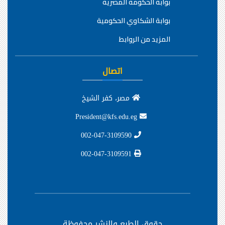
بوابة الحكومة المصرية
بوابة الشكاوي الحكومية
المزيد من الروابط
اتصال
مصر، كفر الشيخ
President@kfs.edu.eg
002-047-3109590
002-047-3109591
حقوق الطبع والنشر محفوظة