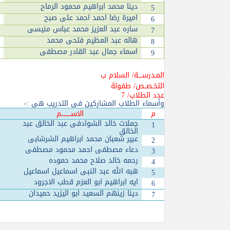
دينا محمد ابراهيم محمود الرماح
5
اميرة رضا احمد احمد على صبح
6
ساره عبد العزيز محمد عباس منيسى
7
هاله عبد العظيم فتحى محمد
8
اسماء جمال عبد القادر مصطفى
9
المـدرســــة/ السلام ب
التخـصــص/ طفولة
عدد الطلاب/ 7
وأسماء الطلاب المشاركين في التدريب هي :-
م
الاســـــــــم
جملات خالد الشوادفى عبد الخالق عبد
1
الخالق
عبير شعبان محمد ابراهيم الشرشابى
2
دعاء مصطفى احمد محمود مصطفى
3
رحمه خالد صلاح محمد حموده
4
هبه الله عبد النبى اسماعيل اسماعيل
5
ايه ابراهيم ابو العزم قطب الاجرود
6
دينا زينهم السعيد ابو اليزيد حميدان
7