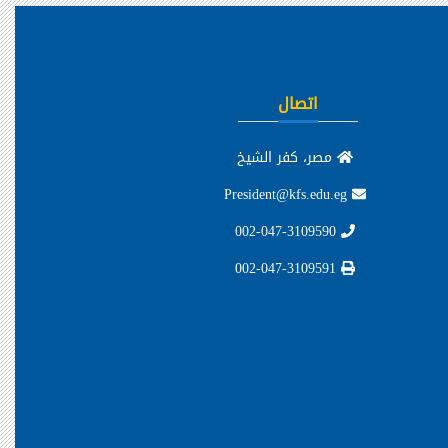
اتصال
مصر، كفر الشيخ
President@kfs.edu.eg
002-047-3109590
002-047-3109591