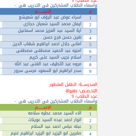
عدد الطلاب/ 9
وأسماء الطلاب المشاركين في التدريب هي :-
م
الاســـــــــم
اسراء عوض عبد الرؤف ابو شعيشع
1
ايمان محمد السيد شعبان حجازى
2
اية السيد عبد العزيز محمد اسماعيل
3
نفين حسن فرج حسن
4
امانى جلال احمد ابراهيم شهاب الدين
5
امنيه عبد الحميد مصطفى مصطفى
6
اسلام نجيب السيد على كريم
7
مروه عبد اللطيف عبد الغنى عبد الله
8
سحر ابراهيم ابو السعود مرسى سرور
9
المـدرســــة/ الطفل المتطور
التخـصــص/ طفولة
عدد الطلاب/ 9
وأسماء الطلاب المشاركين في التدريب هي :-
م
الاســـــــــم
الاء السيد محمد عطيه سلامه
1
انوار احمد عبده السيد عوينات
2
عبله عباس احمد عبد السلام
3
صابرين ابو اليزيد ابو اليزيد ابراهيم غنيم
4