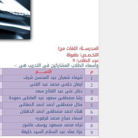
المـدرســــة/ اللغات مج1
التخـصــص/ طفولة
عدد الطلاب/ 9
وأسماء الطلاب المشاركين في التدريب هي :-
م
الاســـــــــم
شيماء شعبان عبد المحسن شرف
1
ايمان حلمى محمد عبد الغنى
2
حنان على عبد الفتاح سعد
3
رشا مصطفى سعود عبد العاطى حمودة
4
منال مصطفى احمد احمد الصفانى
5
هناء احمد مصطفى احمد الدهلان
6
اسماء صباح محمد قرقوره
7
نجاه محمد مسعود يوسف عاشور
8
عزة عماد عبد السلام السيد خليفة
9