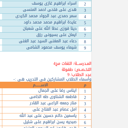
اسراء ابراهيم غازى يوسف
2
هدى على فتحى احمد المنسى
3
سمر حمدى عبد الجواد محمد الكردى
4
عايدة ابراهيم محمد محمد داود
5
دينا فوزى عطا الله على شعبان
6
ايمان على بسيونى رزق
7
دعاء عبد المغنى السيد عبد الغنى
8
شيماء يوسف محمود الشامى
9
المـدرســــة/ اللغات مج4
التخـصــص/ طفولة
عدد الطلاب/ 9
وأسماء الطلاب المشاركين في التدريب هي :-
م
الاســـــــــم
ايناس رضا على الجمال
1
فاطمه الشناوى طه الخامى
2
منار جمعه الراعى عبد القادر
3
امل عصام عبد الفتاح على
4
ياسمين حاتم حسين على عبد الله
5
صبحيه يسن ابراهيم على شليل
6