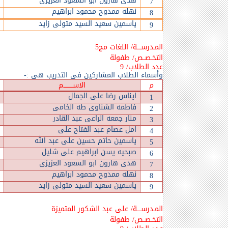
هدى هارون ابو السعود العزيزى
7
نهله ممدوح محمود ابراهيم
8
ياسمين سعيد السيد متولى زايد
9
المـدرســــة/ اللغات مج5
التخـصــص/ طفولة
عدد الطلاب/ 9
وأسماء الطلاب المشاركين في التدريب هي :-
م
الاســـــــــم
ايناس رضا على الجمال
1
فاطمه الشناوى طه الخامى
2
منار جمعه الراعى عبد القادر
3
امل عصام عبد الفتاح على
4
ياسمين حاتم حسين على عبد الله
5
صبحيه يسن ابراهيم على شليل
6
هدى هارون ابو السعود العزيزى
7
نهله ممدوح محمود ابراهيم
8
ياسمين سعيد السيد متولى زايد
9
المـدرســــة/ على عبد الشكور المتميزة
التخـصــص/ طفولة