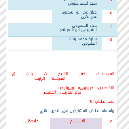
سيد احمد غلوش
حنان عمر ابو السعود
6
عمر بكرى
دعاء السعودى
7
الشربينى ابو شعيشع
سارة محمد رشاد
8
الطنوبى
المـدرســــة/ كفر الشيخ ث بنات ق
الفـرقــــة/ الرابعة
التخـصــص/ جيولوجية وبيولوجية
يوم التدريب/ الخميس
عدد الطلاب/ 8
وأسماء الطلاب المشاركين في التدريب هي :-
م
الاســـــــــم
ملاحظات