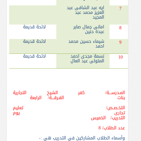
ايه عبد الشافى عبد
7
العزيز محمد عبد
المجيد
امانى جمال صابر
لائحة قديمة
8
عبدة حنين
شيماء حسين محمد
لائحة قديمة
9
احمد
نسمة مجدى احمد
لائحة قديمة
10
المتولى عبد العال
المـدرســــة/ كفر الشيخ التجارية
بنات الفـرقــــة/ الرابعة
التخـصــص/ تعليم
تجارى يوم
التدريب/ الخميس
عدد الطلاب/ 8
وأسماء الطلاب المشاركين في التدريب هي :-