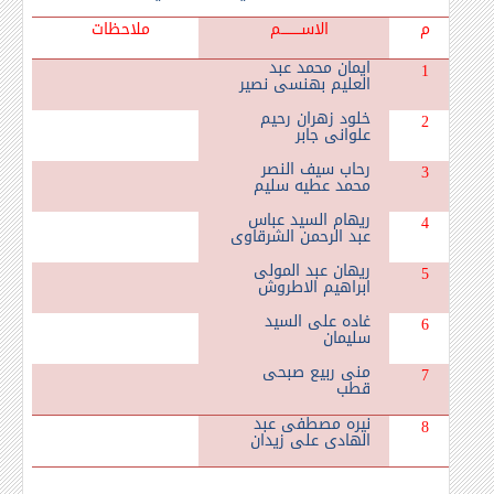
م
الاســـــــــم
ملاحظات
ايمان محمد عبد
1
العليم بهنسى نصير
خلود زهران رحيم
2
علوانى جابر
رحاب سيف النصر
3
محمد عطيه سليم
ريهام السيد عباس
4
عبد الرحمن الشرقاوى
ريهان عبد المولى
5
ابراهيم الاطروش
غاده على السيد
6
سليمان
منى ربيع صبحى
7
قطب
نيره مصطفى عبد
8
الهادى على زيدان