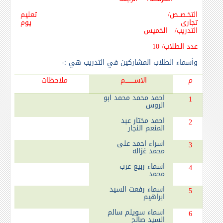
التخـصــص/ تعليم
تجارى يوم
التدريب/ الخميس
عدد الطلاب/ 10
وأسماء الطلاب المشاركين في التدريب هي :-
م
الاســـــــــم
ملاحظات
احمد محمد محمد ابو
1
الروس
احمد مختار عبد
2
المنعم النجار
اسراء احمد على
3
محمد غزاله
اسماء ربيع عرب
4
محمد
اسماء رفعت السيد
5
ابراهيم
اسماء سويلم سالم
6
السيد صالح