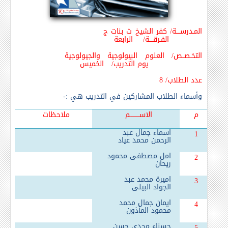
المـدرســــة/ كفر الشيخ ث بنات ج
الفـرقــــة/ الرابعة
التخـصــص/ العلوم البيولوجية والجيولوجية
يوم التدريب/ الخميس
عدد الطلاب/ 8
وأسماء الطلاب المشاركين في التدريب هي :-
م
الاســـــــــم
ملاحظات
اسماء جمال عبد
1
الرحمن محمد عياد
امل مصطفى محمود
2
ريحان
اميرة محمد عبد
3
الجواد البيلى
ايمان جمال محمد
4
محمود المأذون
حسناء مجدى حسن
5