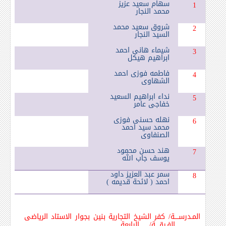
سهام سعيد عزيز
1
محمد النجار
شروق سعيد محمد
2
السيد النجار
شيماء هانى احمد
3
ابراهيم هيكل
فاطمه فوزى احمد
4
الشهاوى
نداء ابراهيم السعيد
5
خفاجى عامر
نهله حسنى فوزى
6
محمد سيد احمد
الصنفاوى
هند حسن محمود
7
يوسف جاب الله
سمر عبد العزيز داود
8
احمد ( لائحة قديمه )
المـدرســــة/ كفر الشيخ التجارية بنين بجوار الاستاد الرياضى
الفـرقــــة/ الرابعة