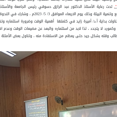
"
.
تحت رعاية الأستاذ الدكتور عبد الرازق دسوقي رئيس الجامعة والأستاذ 
/ 5/ 2023م ، وشارك في الندوة الدكتور محمد ابو السعود مدرس علم النفس التربوي،
اولت بداية أ.د
/
أميرة زايد في كلمتها أهمية الوقت وضرورة استثماره وتنوع
كمورد لا يتجدد ، لذا لابد من استثماره والبعد عن مضيعات الوقت وعدم اهد
طالب وقته بشكل جيد حتى يعظم من الاستفادة منه ، وتناول بعض الأمثلة وال