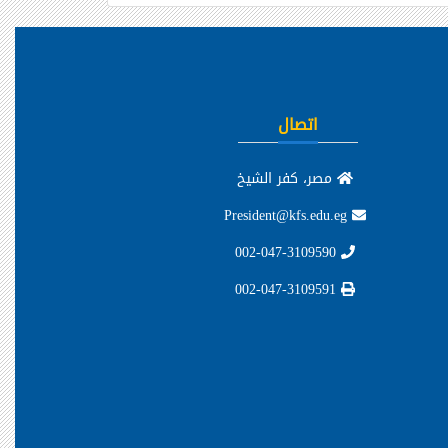
اتصال
مصر، كفر الشيخ
President@kfs.edu.eg
002-047-3109590
002-047-3109591