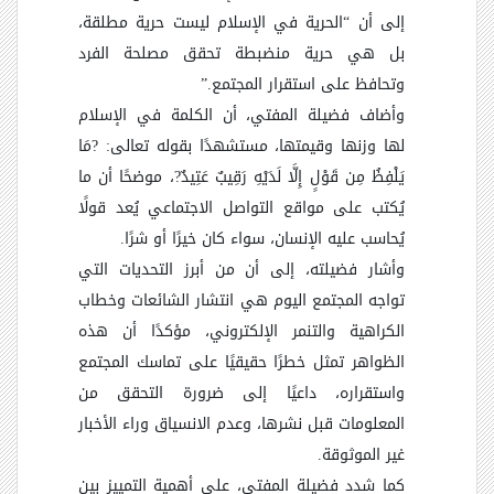
إلى أن “الحرية في الإسلام ليست حرية مطلقة،
بل هي حرية منضبطة تحقق مصلحة الفرد
وتحافظ على استقرار المجتمع.”
وأضاف فضيلة المفتي، أن الكلمة في الإسلام
لها وزنها وقيمتها، مستشهدًا بقوله تعالى: ?مَا
يَلْفِظُ مِن قَوْلٍ إِلَّا لَدَيْهِ رَقِيبٌ عَتِيدٌ?، موضحًا أن ما
يُكتب على مواقع التواصل الاجتماعي يُعد قولًا
يُحاسب عليه الإنسان، سواء كان خيرًا أو شرًا.
وأشار فضيلته، إلى أن من أبرز التحديات التي
تواجه المجتمع اليوم هي انتشار الشائعات وخطاب
الكراهية والتنمر الإلكتروني، مؤكدًا أن هذه
الظواهر تمثل خطرًا حقيقيًا على تماسك المجتمع
واستقراره، داعيًا إلى ضرورة التحقق من
المعلومات قبل نشرها، وعدم الانسياق وراء الأخبار
غير الموثوقة.
كما شدد فضيلة المفتي، على أهمية التمييز بين