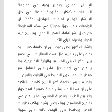
الإنسان المصري، وتعزيز وعيه في مواجهة
الشائعات والأفكار المغلوطة، خاصة في ظل
الانتشار الواسع لمنصات التواصل، مؤكدًا أن
الجامعات تلعب دورًا محوريًا في هذه المنظومة
من خلال نشر ثقافة التفكير النقدي، وترسيخ قيم
الحوار واحترام الرأي الآخر.
وأشار الدكتور يحيى عيد، إلى أن جامعة كفرالشيخ
تحرص على تنظيم مثل هذه الفعاليات التي تجمع
بين الفكر الديني المستنير والرؤية الأكاديمية، بما
يسهم في إعداد جيل قادر على التعامل مع
معطيات العصر دون التفريط في الثوابت والقيم.
واختتم رئيس جامعة كفر الشيخ كلمته، بالتأكيد
على أن هذا اللقاء يمثل فرصة حقيقية لفتح حوار
واعٍ بين الطلاب وفضيلة المفتي، بما يسهم في
تصحيح المفاهيم، وبناء وعي رشيد يواكب تطورات
العصر ويحافظ في الوقت ذاته على هوية