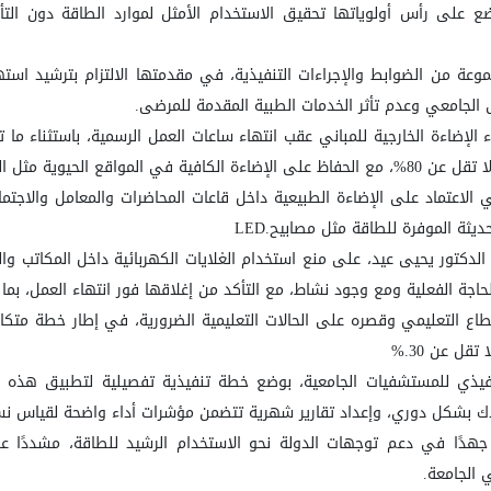
تضع على رأس أولوياتها تحقيق الاستخدام الأمثل لموارد الطاقة دون التأث
وعة من الضوابط والإجراءات التنفيذية، في مقدمتها الالتزام بترشيد استه
الجامعي وعدم تأثر الخدمات الطبية المقدمة للمرضى
.
الإضاءة الخارجية للمباني عقب انتهاء ساعات العمل الرسمية، باستثناء ما
يسية ومحيط المستشفى الجامعي
الاعتماد على الإضاءة الطبيعية داخل قاعات المحاضرات والمعامل والاجتم
حديثة الموفرة للطاقة مثل مصابيح
LED.
لدكتور يحيى عيد، على منع استخدام الغلايات الكهربائية داخل المكاتب والم
حاجة الفعلية ومع وجود نشاط، مع التأكد من إغلاقها فور انتهاء العمل، ب
قطاع التعليمي وقصره على الحالات التعليمية الضرورية، في إطار خطة متك
تقل عن 30
%.
تنفيذي للمستشفيات الجامعية، بوضع خطة تنفيذية تفصيلية لتطبيق هذه ا
هلاك بشكل دوري، وإعداد تقارير شهرية تتضمن مؤشرات أداء واضحة لقياس نس
هدًا في دعم توجهات الدولة نحو الاستخدام الرشيد للطاقة، مشددًا على أن
 الجامعة
.