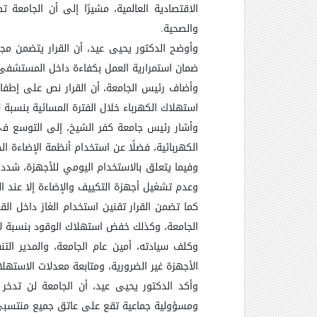
الاقتصادية العالمية، مشيرًا إلى أن الجامعة 
والصحية
.
وأوضح الدكتور يحيى عيد، أن القرار يتضمن مجم
ضمان استمرارية العمل بكفاءة داخل المستشفى 
وأضاف رئيس الجامعة، أن القرار نص على إطفاء 
استهلاك الكهرباء خلال الفترة المسائية بنسبة لا تقل عن 80%، مع الحفاظ على الإضاءة الكافية في المواقع الحيوية مثل الممرات الرئ
وأشار رئيس جامعة كفر الشيخ، إلى التوسع في 
الكهربائية، فضلًا عن استخدام أنظمة الإضاءة ال
وفيما يتعلق بالاستخدام اليومي للأجهزة، شدد ا
وعدم تشغيل أجهزة التكييف والإضاءة إلا عند ال
كما تضمن القرار تقنين استخدام الغاز داخل ال
الجامعة، وكذلك خفض استهلاك الوقود بنسبة لا 
وكلف سيادته، أمين عام الجامعة، والمدير ال
الأجهزة غير الضرورية، ومتابعة معدلات الاست
وأكد الدكتور يحيى عيد، أن الجامعة لن تدخر ج
ومسؤولية جماعية تقع على عاتق جميع منتسبي