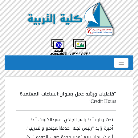
"فاعليات ورشه عمل بعنوان:الساعات المعتمدة
Credit Hours"
تحت رعاية أ.د/ ياسر الجندي "عميدالكلية"، أ.د/
أميرة زايد "رئيس لجنه خدمةالمجتمع والتدريب"،
أ.م.د/ إيمان ربيع "مدير وحدة ضمان الجوده "، د/