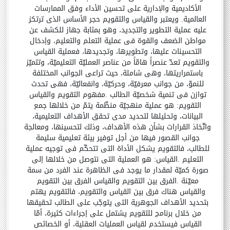
الأكاديمية والإدارية على تحسين الأداء وفق الممارسات
العالمية. ويعتبر والقياس والتقويم حجر الأساس الذي ترتكز
عليه عملية التطوير والتجديد، وهو بمثابة جهاز للكشف عن
مواطن الضعف والقوة في عملية التعلم والتعليم، وإدخال
التحسينات عليها، وتطويرها، وتجديدها، فعملية القياس
والتقويم تعدّ عنصراً هامّاً من عناصر العمليّة التعليميّة، وتتميّز
باستمراريتها، وهي شاملة، حيث تراعي الجوانب المختلفة
للنموّ، من جوانب معرفيّة، وحركيّة، وانفعاليّة، فهي تحدث
توازن في تنمية شخصيّة الطالب
.
مفهوم التقويم والقياس
التقويم: هو عملية منهجيّة منظّمة يتمّ من خلالها جمع
البيانات، وتحليلها لتحديد مدى تحقق الأهداف التعليمية،
واتّخاذ القرارات بشأن هذه الأهداف، وذلك لتحسينها، ومعالجة
جوانب القصور فيها من أجل توفير بيئة تعليمية سليمة
للطالب، فالتقويم يشكل الأداة التي تتحكّم في توجيه عملية
التعليم
.
القياس: هو العملية التي نتوصل من خلالها إلى
صورة كميّة لمقدار ما يوجد في الظاهرة عند الفرد من سمة
معيّنة
.
الفرق بين التقويم والقياس الفرق بين التقويم
والقياس هناك فرق بين القياس والتقويم، فالتقويم يهتم
بتحديد الأهداف الجوهرية التي يتوجّب على الطالب تحقيقها
من خلال برنامج للتقويم يشتمل على إجراءات كثيرة، أمّا
القياس فيستخدم لقياس العمليات العقلية، أو الخصائص