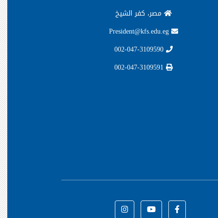
مصر، كفر الشيخ
President@kfs.edu.eg
002-047-3109590
002-047-3109591