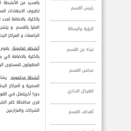
بالعديد من الأنشطة ا
رئيس القسم
لظروف الاجهادات المخ
بالكلية، بالاضافة لعدد
العليا بالقسم.
و يتشرف
الرؤية والرسالة
الجامعات و المراكز البحث
أنشطه تعليمية:
يقوم ا
نبذة عن القسم
بالكلية بالاضافة الي 
المنقولون للمستوى الرا
مجلس القسم
أنشطة مجتمعيه:
يشارك 
المصرية و المراكز الب
الهيكل الاداري
دورا أخريتمثل في القوا
قرى محافظة كفر الشيخ
الشركات والمزارعين
أهداف القسم