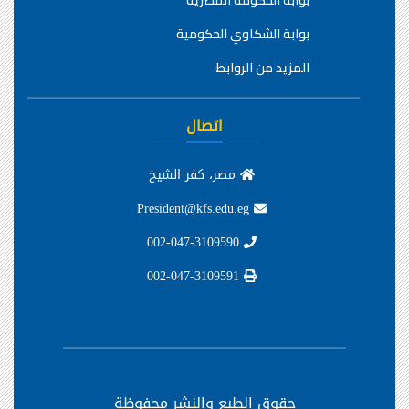
بوابة الحكومة المصرية
بوابة الشكاوي الحكومية
المزيد من الروابط
اتصال
مصر، كفر الشيخ
President@kfs.edu.eg
002-047-3109590
002-047-3109591
حقوق الطبع والنشر محفوظة