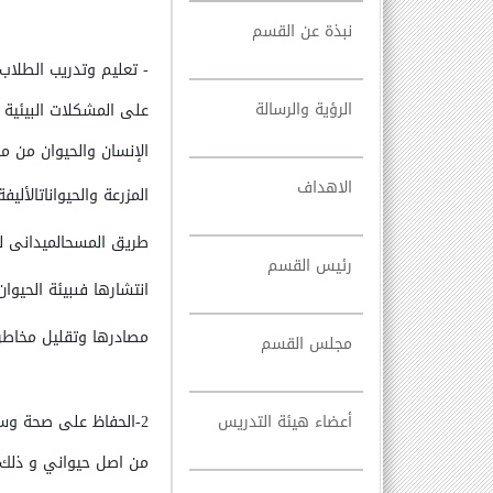
نبذة عن القسم
-
تعليم وتدريب الطلاب
الرؤية والرسالة
على المشكلات البيئية 
الإنسان والحيوان من م
الاهداف
المزرعة والحيوانات
الأليف
طريق
المسح
الميدانى 
رئيس القسم
انتشارها فى
بيئة الحيوا
مصادرها وتقليل
مخاطر
مجلس القسم
أعضاء هيئة التدريس
2-الحفاظ على صحة وسلامة الغذاء ومنع الغش التجارى للمنتجات الغذائية
من اصل حيواني
و ذلك 