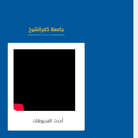
جامعة كفرالشيخ
أحدث الفديوهات