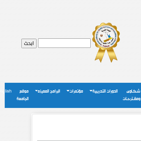
شـكـاوى
الدورات التدريبية
مؤتمرات
البرامج المميزه
موقع
nglish
ومقـترحـات
الجامعة