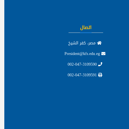
اتصال
مصر، كفر الشيخ
President@kfs.edu.eg
002-047-3109590
002-047-3109591