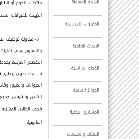
الهيئة المعاونة
منتجات اللحوم أو الالبا
الذبيحة للحيوانات المخت
المقررات التدريسية
3- محاولة توظيف التقنيات المتوافرة بالقسم فى مجال الطب الشرعى
الابحاث العلمية
والسموم وجلب تقنيات ح
التخصص المرتبط بخدمة 
الخطة الدراسية
4- إعداد طبيب بيطرى قادر على تشخيص وعلاج حالات التسمم فى
الحيوانات والطيور وقا
الجوائز العلمية
الكمى والكيفى لجميع أ
فحص الحالات المشتبه 
المشاريع البحثية
القانونية
البعثات والمهمات