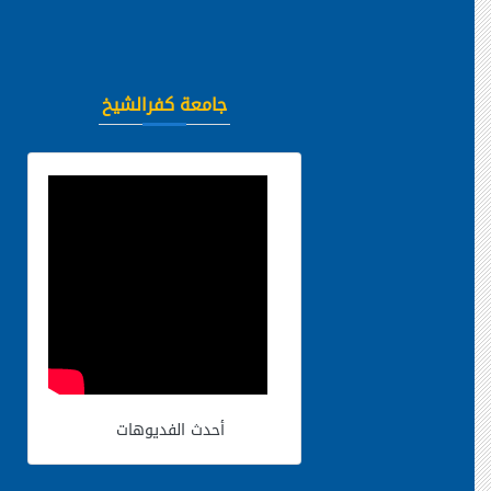
جامعة كفرالشيخ
أحدث الفديوهات