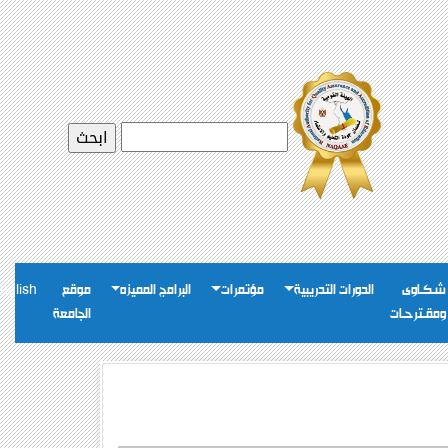
شـكـاوى
الدورات التدريبية
مؤتمرات
البرامج المميزه
موقع
nglish
ومقـترحـات
الجامعة