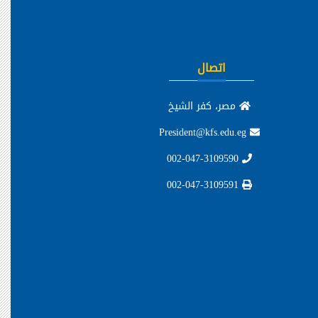
اتصال
مصر، كفر الشيخ
President@kfs.edu.eg
002-047-3109590
002-047-3109591