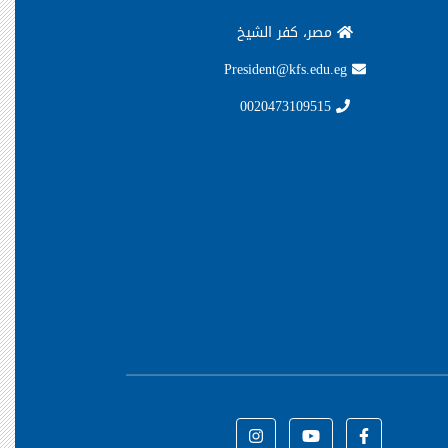
مصر، كفر الشيخ
President@kfs.edu.eg
0020473109515