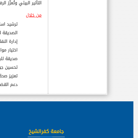
التأثير البيئي وتُعزّز ال
من خلال
ترشيد است
الصديقة لل
إدارة النفا
اختيار موا
صديقة للبي
تحسين جود
تعزيز صحة
دعم القضاي
جامعة كفرالشيخ