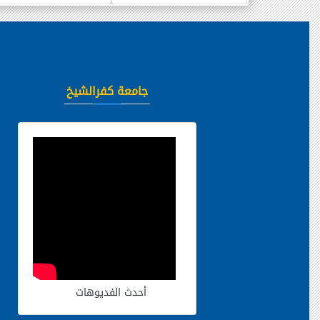
جامعة كفرالشيخ
أحدث الفديوهات