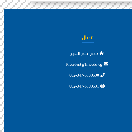
اتصال
مصر، كفر الشيخ
President@kfs.edu.eg
002-047-3109590
002-047-3109591