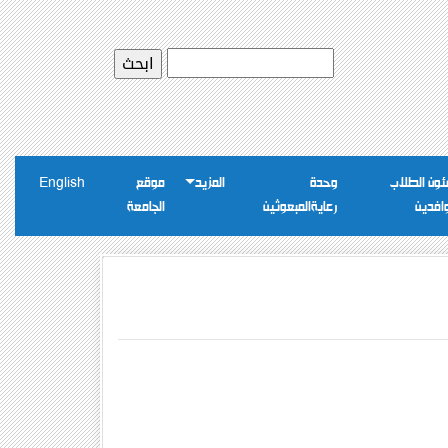
ون الطلاب
وحدة
المزيد
موقع
English
وافدين
رعايةالمبعوثين
الجامعة