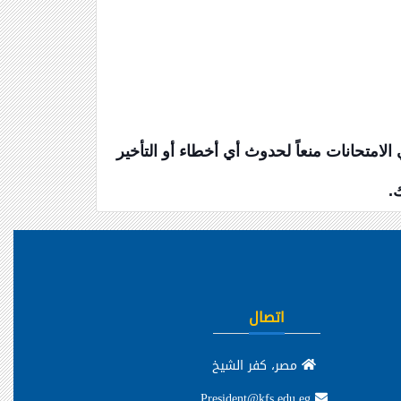
امتحانات منعاً لحدوث أي أخطاء أو التأخير
.
اتصال
مصر، كفر الشيخ
President@kfs.edu.eg