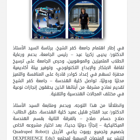
في إطار اهتمام جامعة كفر الشيخ، برئاسة السيد الأستاذ
الدكتور/ يحيى زكريا عيد – رئيس الجامعة، بدعم ورعاية
الطلاب المتميزين والموهوبين، وحرص الجامعة على ترسيخ
ثقافة الابتكار والإبداع التكنولوجي، وتوفير بيئة أكاديمية
محفزة تسهم في إعداد كوادر قادرة على المنافسة والتميز
محليًا ودوليًا، تواصل كلية الهندسة – جامعة كفر الشيخ
تقديم نماذج مشرفة من أبنائها الذين يحققون إنجازات نوعية
في مختلف المجالات الهندسية والتقنية.
وانطلاقًا من هذا التوجه، وبدعم ومتابعة السيد الأستاذ
الدكتور/ عبد الفتاح هليل عميد كلية الهندسة،
حقق الطالب/
صلاح حسام صلاح – بالفرقة الثانية بقسم الهندسة
الميكانيكية – إنجازًا دوليًا جديدًا، بعد اختيار مشروعه الخاص
بتصميم وتجميع روبوت رباعي الأرجل (
Quadruped Robot)
للنشر عبر المنصات الرسمية لمجتمع 3
DEXPERIENCE Edu