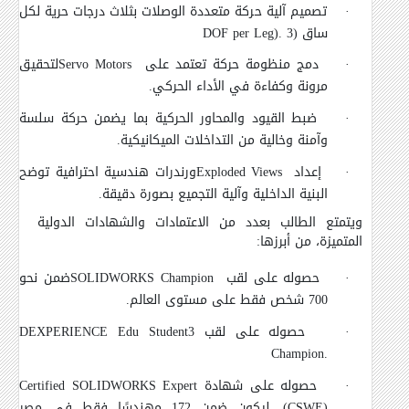
·
تصميم آلية حركة متعددة الوصلات بثلاث درجات حرية لكل
ساق (3
DOF per Leg).
·
دمج منظومة حركة تعتمد على
Servo Motors
لتحقيق
مرونة وكفاءة في الأداء الحركي.
·
ضبط القيود والمحاور الحركية بما يضمن حركة سلسة
وآمنة وخالية من التداخلات الميكانيكية.
·
إعداد
Exploded Views
ورندرات هندسية احترافية توضح
البنية الداخلية وآلية التجميع بصورة دقيقة.
ويتمتع الطالب بعدد من الاعتمادات والشهادات الدولية
المتميزة، من أبرزها:
·
حصوله على لقب
SOLIDWORKS Champion
ضمن نحو
700 شخص فقط على مستوى العالم.
·
حصوله على لقب 3
DEXPERIENCE Edu Student
Champion.
·
حصوله على شهادة
Certified SOLIDWORKS Expert
(CSWE)
،
ليكون ضمن 172 مهندسًا فقط في مصر