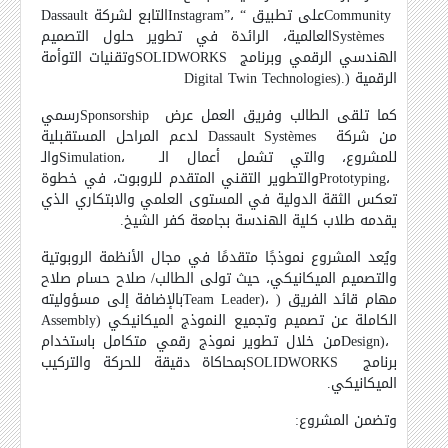
Community
على تطبيق “
Instagram”،
التابع لشركة
Dassault
Systèmes
العالمية، الرائدة في تطوير حلول التصميم
الهندسي الرقمي وبرنامج
SOLIDWORKS
وتقنيات التوأمة
الرقمية (
Digital Twin Technologies).
كما تلقى الطالب وفريق العمل عرض
Sponsorship
رسمي
من شركة
Dassault Systèmes
لدعم المراحل المستقبلية
للمشروع، والتي تشمل أعمال الـ
Simulation،
والـ
Prototyping،
والتطوير التقني المتقدم للروبوت، في خطوة
تعكس الثقة الدولية في المستوى العلمي والابتكاري الذي
يقدمه طلاب كلية الهندسة بجامعة كفر الشيخ.
ويُعد المشروع نموذجًا متقدمًا في مجال الأنظمة الروبوتية
والتصميم الميكانيكي، حيث تولى الطالب/ صلاح حسام صلاح
مهام قائد الفريق (
Team Leader)،
بالإضافة إلى مسؤوليته
الكاملة عن تصميم وتجميع النموذج الميكانيكي (
Assembly
Design)،
من خلال تطوير نموذج رقمي متكامل باستخدام
برنامج
SOLIDWORKS
بمحاكاة دقيقة للحركة والتركيب
الميكانيكي.
وتضمن المشروع: