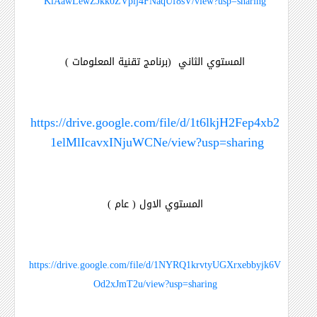
KiAawLewZJkk0ZVpij4FNaqUf8sV/view?usp=sharing
المستوي الثاني
(برنامج تقنية المعلومات )
https://drive.google.com/file/d/1t6lkjH2Fep4xb2
1elMlIcavxINjuWCNe/view?usp=sharing
المستوي الاول ( عام )
https://drive.google.com/file/d/1NYRQ1krvtyUGXrxebbyjk6V
Od2xJmT2u/view?usp=sharing