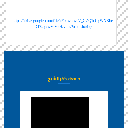
https://drive.google.com/file/d/1rIwmwIV_GZQ1cUyWNXbe
DT82yuwVtVxH/view?usp=sharing
جامعة كفرالشيخ