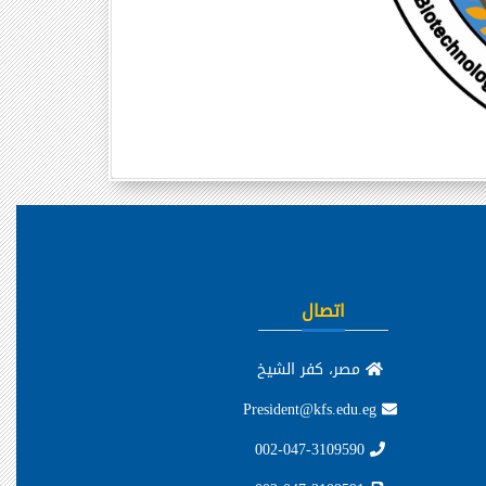
اتصال
مصر، كفر الشيخ
President@kfs.edu.eg
002-047-3109590