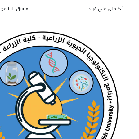
أ.د/ منى علي فريد
منسق البرنامج