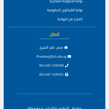
بوابة الحكومة المصرية
بوابة الشكاوي الحكومية
المزيد من الروابط
اتصال
مصر، كفر الشيخ
President@kfs.edu.eg
002-047-3109590
002-047-3109591
حقوق الطبع والنشر محفوظة