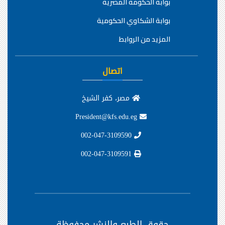
بوابة الحكومة المصرية
بوابة الشكاوي الحكومية
المزيد من الروابط
اتصال
مصر، كفر الشيخ
President@kfs.edu.eg
002-047-3109590
002-047-3109591
حقوق الطبع والنشر محفوظة