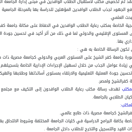
د تم تخصيص مكتب لاستقبال الطلاب الوافدين في مبنى إدارة الجامعة الد
ع الجهود لجذب الطلاب الوافدين المؤهلين للدراسة بها بالمرحلة الجامعية وا
بحث العلمي.
تيجية الخاصة بمكتب رعاية الطلاب الوافدين في الحفاظ على مكانة جامعة كفر
ى المستوى الإقليمي والدولي لما في ذلك من أثر أكيد في تحسين جودة العم
اري بها.
تكون الرسالة الخاصة به هي :
ة جامعة كفر الشيخ على المستوى العربي والدولي كجامعة مصرية ذات طاب
 زيادة عوامل الجذب من خلال تسهيل الإجراءات الإدارية الخاصة بتسجيلهم
تحسين جودة العملية التعليمية والارتقاء بمستوى أساتذتها وطلابها والهي
 كفرالشيخ ولمصر.
لمكتب
تهدف رسالة مكتب رعاية الطلاب الوافدون إلى التكيف مع مجتمع ال
كيان الطلابي بالجامعة.
لمكتب
:
الشيخ كجامعة مصرية ذات طابع عالمي.
اصة بكافة البرامج الدراسية في كليات الجامعة المختلفة وشروط الالتحاق بها
ات القيد والتسجيل والتخرج للطلاب داخل الجامعة .