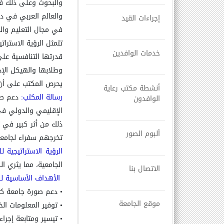
والبحوث وعلى ذلك فق
والعالم العربي في دف
إجراءات القيد
في مجال التعليم وال
تتمثل الرؤية الاسترا
خدمات الوافدين
قدرتها التنافسية عل
وطلابها والهيكل الإد
يحرص المكتب على أن 
أنشطة مكتب رعاية
رسالة المكتب:
دعم صور
الوافدون
الإقليمي والدولي في
ذلك من أثر كبير في 
ألبوم الصور
تخرجهم سفراء لجامعة
الرؤية الاستراتيجية ل
الجامعية، مما يثري ال
الاتصال بنا
الأهداف الأساسية ل
•
دعم صورة جامعة كفر
موقع الجامعة
•
توفير المعلومات الخ
•
تيسير ومتابعة إجراء