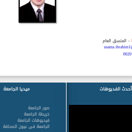
–
المنسق العام
usama.ibrahim1@
0020
أحدث الفديوهات
ميديا الجامعة
صور الجامعة
خريطة الجامعة
فيديوهات الجامعة
الجامعة فى عيون الصحافة