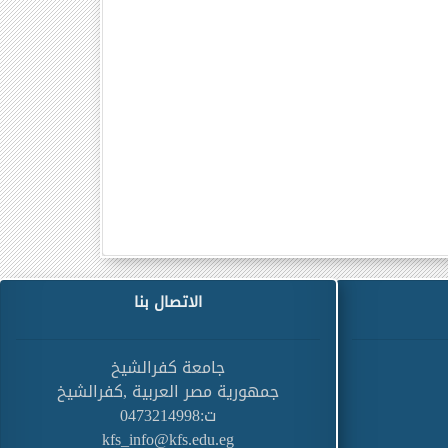
الاتصال بنا
جامعة كفرالشيخ
جمهورية مصر العربية ,كفرالشيخ
ت:0473214998
kfs_info@kfs.edu.eg