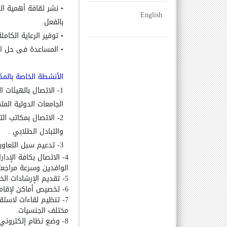
•
نشر ثقافة أهمية الط
English
بالفعل.
•
توفير الرعاية الكامل
•
المساعدة فى حل الم
الأنشطة الخاصة بالمك
1- الاتصال بالهيئات الدولية مثل هيئة المعونة الأمريكية وهيئة الفولبرايت لتحقيق المشاركة مع
الجامعات الدولية المت
2- الاتصال بمكاتب التمثيل الثقافي المصرية في جميع أنحاء العالم لتفعيل وتنشيط التعاون العلمي
والتبادل الطلابي .
3- تدعيم سبل التعاون الثقافي والعلمي مع مكاتب التمثيل الثقافي للدول المختلفة في جمهورية مصر العربية.
4- الاتصال بكافة الإدارات المعنية داخل الجامعة لتسهيل وتوجيه إجراءات تلقى أوراق الطلاب
الوافدين وسرعة مراجعت
5- تقديم الإرشادات الخاصة بالخدمات المختلفة(علاجية
6- تخصيص أماكن لإقامة الطلاب الوافدين مجهزة على أعلى مستوى .
7- تنظيم لقاءات لاستقبال الطلاب الوافدين الجدد لتعريفهم بالجامعة وتشجيع الحوار الثقافي بين
مختلف الجنسيات.
8- وضع نظام إلكتروني متكامل يوضح أهداف المكتب وأنشطته وكذلك الرد على استفسارات الطلاب