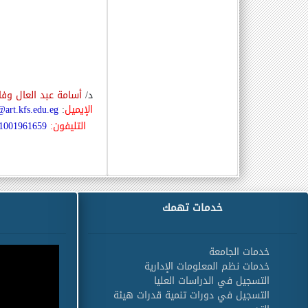
د
/
أسامة عبد العال وفا
الإيميل
:
art.kfs.edu.eg
التليفون
:
1001961659
خدمات تهمك
خدمات الجامعة
خدمات نظم المعلومات الإدارية
التسجيل في الدراسات العليا
التسجيل في دورات تنمية قدرات هيئة