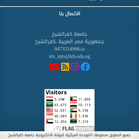
الاتصال بنا
جامعة كفرالشيخ
جمهورية مصر العربية ,كفرالشيخ
ت:0473214998
kfs_info@kfs.edu.eg
جميع الحقوق محفوطة ©للوحدة المركزية للبوابة الالكترونية جامعة كفرالشيخ