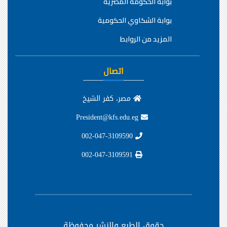
بوابة الحكومة المصرية
بوابة الشكاوي الحكومية
المزيد من الروابط
اتصال
مصر، كفر الشيخ
President@kfs.edu.eg
002-047-3109590
002-047-3109591
حقوق الطبع والنشر محفوظة