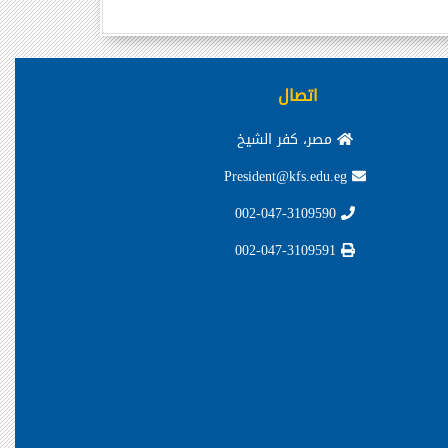
اتصال
مصر، كفر الشيخ
President@kfs.edu.eg
002-047-3109590
002-047-3109591