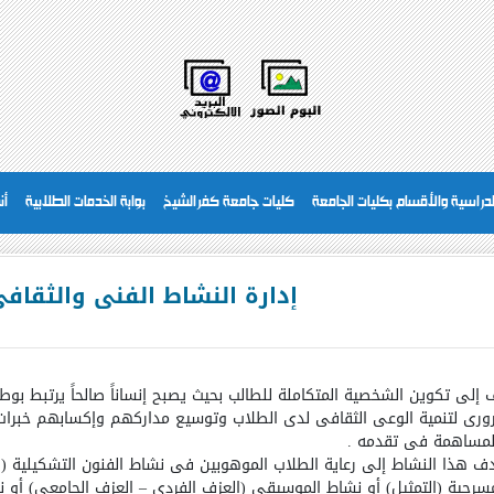
دراسية والأقسام بكليات الجامعة
كليات جامعة كفرالشيخ
بوابة الخدمات الطلابية
أن
إدارة النشاط الفنى والثقاف
إلى تكوين الشخصية المتكاملة للطالب بحيث يصبح إنساناً صالحاً يرتبط بوطن
ورى لتنمية الوعى الثقافى لدى الطلاب وتوسيع مداركهم وإكسابهم خبر
لمساهمة فى تقدمه .
 هذا النشاط إلى رعاية الطلاب الموهوبين فى نشاط الفنون التشكيلية (ال
سرحية (التمثيل) أو نشاط الموسيقى (العزف الفردى – العزف الجامعى) أو نشا