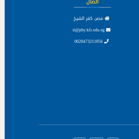
اتصال
مصر، كفر الشيخ
it@phy.kfs.edu.eg
0020473211856