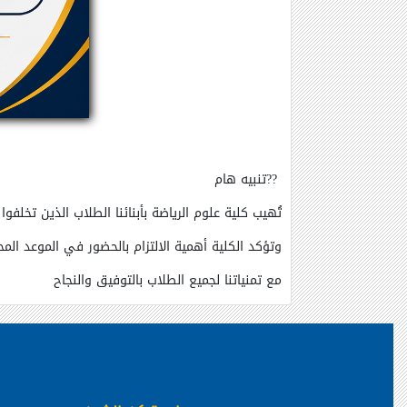
??
تنبيه
هام
تُهيب
كلية
علوم
الرياضة
بأبنائنا
الطلاب
الذين
تخلفوا
وتؤكد
الكلية
أهمية
الالتزام
بالحضور
في
الموعد
المح
مع
تمنياتنا
لجميع
الطلاب
بالتوفيق
والنجاح