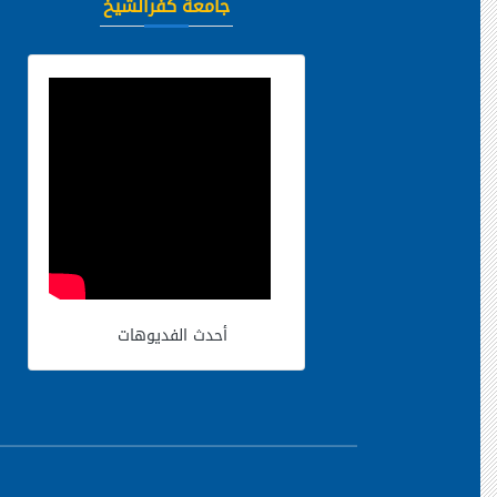
جامعة كفرالشيخ
أحدث الفديوهات