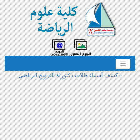
- كشف أسماء طلاب دكتوراة الترويح الرياضي