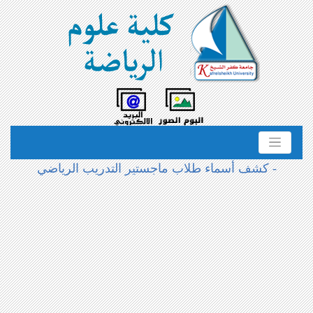
- كشف أسماء طلاب ماجستير التدريب الرياضي