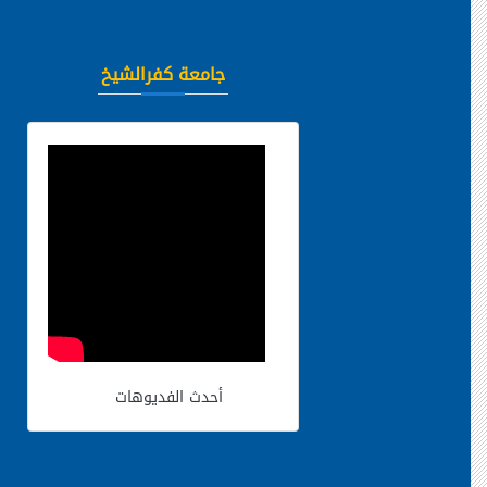
جامعة كفرالشيخ
أحدث الفديوهات