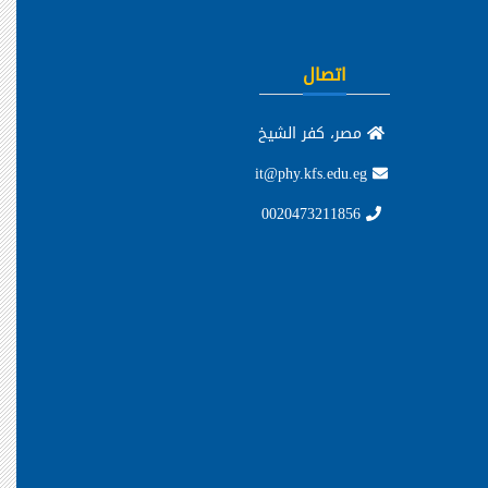
اتصال
مصر، كفر الشيخ
it@phy.kfs.edu.eg
0020473211856