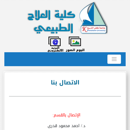
الاتصال بنا
الإتصال بالقسم:
د./ احمد محمود قدرى