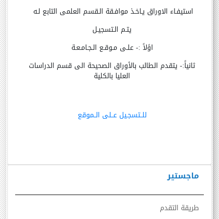
استيفـاء الاوراق يـاخـذ موافـقة الـقسم العلمى التابع لـه
يتـم الـتسجيـل
اوًلاً :- علـى مـوقـع الـجـامـعـة
ثانياً:- يتقدم الطالب بالأوراق الصحيحة الى قسم الدراسات
العليا بالكلية
للــتسجـيل عــلى الــموقع
ماجستير
طريقة التقدم