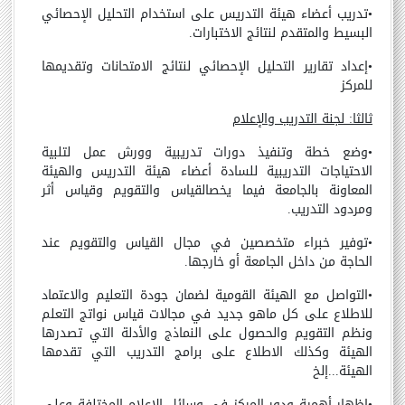
•
تدريب أعضاء هيئة التدريس على استخدام التحليل الإحصائي
البسيط والمتقدم لنتائج الاختبارات.
•
إعداد تقارير التحليل الإحصائي لنتائج الامتحانات وتقديمها
للمركز
ثالثا: لجنة التدريب والإعلام
•
وضع خطة وتنفيذ دورات تدريبية وورش عمل لتلبية
الاحتياجات التدريبية للسادة أعضاء هيئة التدريس والهيئة
المعاونة بالجامعة فيما يخصالقياس والتقويم وقياس أثر
ومردود التدريب.
•
توفير خبراء متخصصين في مجال القياس والتقويم عند
الحاجة من داخل الجامعة أو خارجها.
•
التواصل مع الهيئة القومية لضمان جودة التعليم والاعتماد
للاطلاع على كل ماهو جديد في مجالات قياس نواتج التعلم
ونظم التقويم والحصول على النماذج والأدلة التي تصدرها
الهيئة وكذلك الاطلاع على برامج التدريب التي تقدمها
الهيئة...إلخ
•
اظهار أهمية ودور المركز في وسائل الإعلام المختلفة وعلى