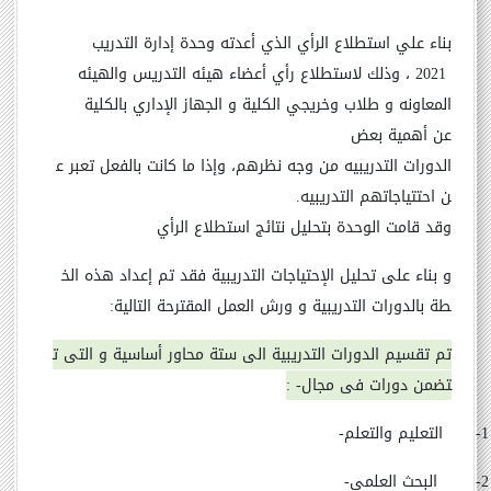
بناء
علي
استطلاع
الرأي
الذي
أعدته
وحدة إدارة التدريب
2021
،
وذلك
لاستطلاع
رأي
أعضاء هيئه التدريس والهيئه
المعاونه
و
طلاب وخريجي الكلية و الجهاز الإداري بالكلية
عن
أهمية
بعض
الدورات
التدريبيه
من
وجه
نظرهم،
وإذا
ما
كانت
بالفعل
تعبر
ع
ن
احتتياجاتهم
التدريبيه
.
وقد
قامت
الوحدة
بتحليل
نتائج
استطلاع
الرأي
و
بناء
على
تحليل
الإحتياجات
التدريبية
فقد
تم
إعداد
هذه
الخ
طة
بالدورات
التدريبية
و
ورش
العمل
المقترحة
التالية
:
تم
تقسيم
الدورات
التدريبية
الى
ستة
محاور
أساسية
و
التى
ت
تضمن
دورات
فى
مجال
: -
1-
التعليم
والتعلم
-
2-
البحث
العلمى
-