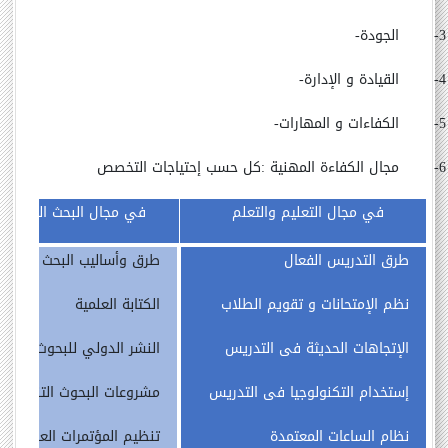
3-
الجودة
-
4-
القيادة
و
الإدارة
-
5-
الكفاءات
و
المهارات
-
6-
مجال
الكفاءة
المهنية
:
كل
حسب
إحتياجات
التخصص
في
مجال
التعليم والتعلم
في
مجال
البحث
العلمى
طرق
التدريس
الفعال
طرق
وأساليب
البحث
العلمي
نظم
الإمتحانات
و
تقويم
الطلاب
الكتابة
العلمية
الإتجاهات
الحديثة
فى
التدريس
النشر
الدولي
للبحوث
العلمي
إستخدام
التكنولوجيا
فى
التدريس
مشروعات
البحوث
التنافسية
نظام
الساعات
المعتمدة
تنظيم
المؤتمرات
العلمية