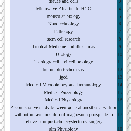
tissues and cells
3
Microwave Ablation in HCC
4
molecular biology
5
Nanotechnology
6
Pathology
7
stem cell research
8
Tropical Medicine and diets areas
9
Urology
10
histology cell and cell boiology
11
Immnuohistochemistry
12
jged
13
Medical Microbiology and Immunology
14
Medical Parasitology
15
Medical Physiology
16
A comparative study between general anesthesia with or
without intravenous drip of magnesium phosphate to
17
relieve pain post-cholecystectomy surgery
alm Physiology
18