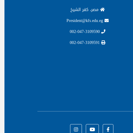
مصر، كفر الشيخ
President@kfs.edu.eg
002-047-3109590
002-047-3109591