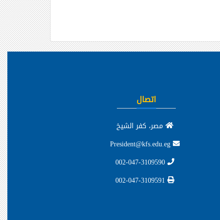
اتصال
مصر، كفر الشيخ
President@kfs.edu.eg
002-047-3109590
002-047-3109591