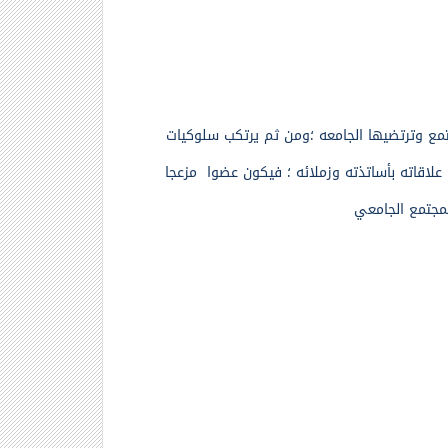
مع وترتضيها الجامعه ؛
ومن ثم يرتكب سلوكيات
لاقاته بأساتذته وزملائه ؛ فيكون عضوا مزعجا
لمجتمع الجامعي