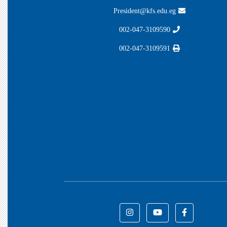
President@kfs.edu.eg
002-047-3109590
002-047-3109591