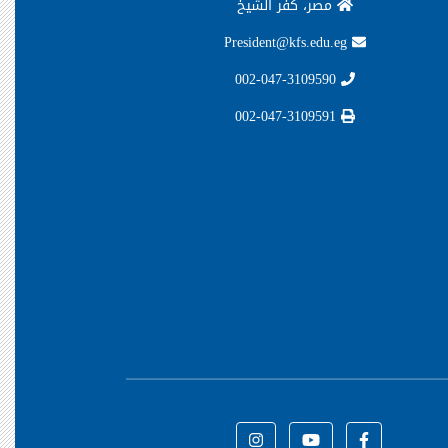
مصر، كفر الشيخ
President@kfs.edu.eg
002-047-3109590
002-047-3109591