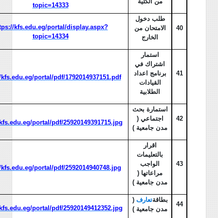
من الكلية
topic=14333
طلب دخول
tps://kfs.edu.eg/portal/display.aspx?
40
الامتحان من
topic=14334
الخارج
استمار
اشتراك في
41
برنامج اعداد
//kfs.edu.eg/portal/pdf/1792014937151.pdf
القيادات
الطلابية
استمارة بحث
42
اجتماعي (
/kfs.edu.eg/portal/pdf/25920149391715.jpg
مدن جامعية )
اقرار
بالتعليمات
43
الواجب
//kfs.edu.eg/portal/pdf/2592014940748.jpg
مراعاتها (
مدن جامعية )
بطاقة
تعارف
(
44
/kfs.edu.eg/portal/pdf/25920149412352.jpg
مدن جامعية )