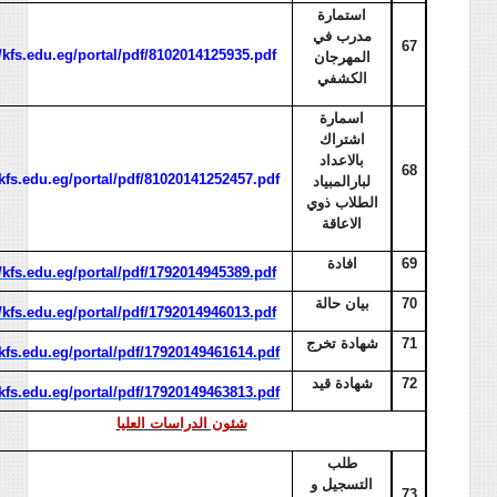
استمارة
مدرب في
67
//kfs.edu.eg/portal/pdf/8102014125935.pdf
المهرجان
الكشفي
اسمارة
اشتراك
بالاعداد
68
/kfs.edu.eg/portal/pdf/81020141252457.pdf
لبارالمبياد
الطلاب ذوي
الاعاقة
69
افادة
//kfs.edu.eg/portal/pdf/1792014945389.pdf
70
بيان حالة
//kfs.edu.eg/portal/pdf/1792014946013.pdf
71
شهادة تخرج
/kfs.edu.eg/portal/pdf/17920149461614.pdf
72
شهادة قيد
/kfs.edu.eg/portal/pdf/17920149463813.pdf
شئون الدراسات العليا
طلب
التسجيل و
73