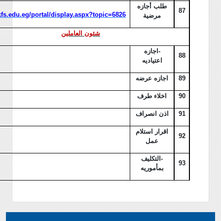
طلب أجازه
87
/kfs.edu.eg/portal/display.aspx?topic=6826
مرضية
شئون العاملين
-
اجازه
88
اعتياديه
89
اجازه عرضه
90
اخلاء طرف
91
اذن انصراف
اقرار استلام
92
عمل
-
التكليف
93
بمأموريه