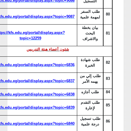
/kfs.edu.eg/portal/display.aspx?topic=9086
التسجيل
طلب السفر
80
/kfs.edu.eg/portal/display.aspx?topic=9087
لمهمة علمية
بيان بخطة
tps://kfs.edu.eg/portal/display.aspx?
81
البحث
topic=12259
والاشراف
شئون أعضاء هيئة التدريس
طلب شهادة
82
/kfs.edu.eg/portal/display.aspx?topic=6836
الخبرة
طلب إلي من
83
/kfs.edu.eg/portal/display.aspx?topic=6837
يهمه الأمر
84
طلب أجازه
/kfs.edu.eg/portal/display.aspx?topic=6838
طلب التقدم
85
/kfs.edu.eg/portal/display.aspx?topic=6839
لإعارة
طلب تسجيل
86
/kfs.edu.eg/portal/display.aspx?topic=6840
درجة علمية