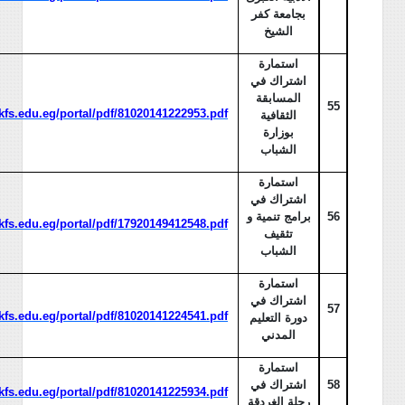
بجامعة كفر
الشيخ
استمارة
اشتراك في
المسابقة
55
/kfs.edu.eg/portal/pdf/81020141222953.pdf
الثقافية
بوزارة
الشباب
استمارة
اشتراك في
56
برامج تنمية و
/kfs.edu.eg/portal/pdf/17920149412548.pdf
تثقيف
الشباب
استمارة
اشتراك في
57
/kfs.edu.eg/portal/pdf/81020141224541.pdf
دورة التعليم
المدني
استمارة
58
اشتراك في
/kfs.edu.eg/portal/pdf/81020141225934.pdf
رحلة الغردقة