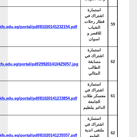
استمارة
اشتراك في
قطار رحلات
59
/kfs.edu.eg/portal/pdf/81020141232154.pdf
الشباب
للاقصر و
اسوان
استمارة
اشتراك في
62
مسابقة
/kfs.edu.eg/portal/pdf/299201410425057.jpg
الطالب
المثالي
استمارة
اشتراك في
61
معسكر طلاب
/kfs.edu.eg/portal/pdf/81020141233854.pdf
الجامعة
الدائم ببلطيم
استمارة
اشتراك في
ملتقى اندية
62
/kfs.edu.eg/portal/pdf/81020141235557.pdf
العلوم