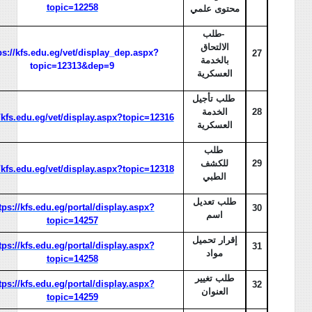
topic=12258
محتوى علمي
-
طلب
الالتحاق
ps://kfs.edu.eg/vet/display_dep.aspx?
27
بالخدمة
topic=12313&dep=9
العسكرية
طلب تأجيل
28
الخدمة
//kfs.edu.eg/vet/display.aspx?topic=12316
العسكرية
طلب
29
للكشف
//kfs.edu.eg/vet/display.aspx?topic=12318
الطبي
طلب تعديل
tps://kfs.edu.eg/portal/display.aspx?
30
اسم
topic=14257
إقرار تحميل
tps://kfs.edu.eg/portal/display.aspx?
31
مواد
topic=14258
طلب تغيير
tps://kfs.edu.eg/portal/display.aspx?
32
العنوان
topic=14259