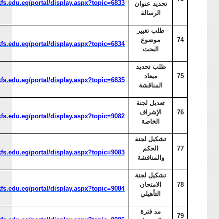
/kfs.edu.eg/portal/display.aspx?topic=6833
تحديد عنوان
الرسالة
طلب تغيير
74
موضوع
/kfs.edu.eg/portal/display.aspx?topic=6834
البحث
طلب تحديد
75
ميعاد
/kfs.edu.eg/portal/display.aspx?topic=6835
المناقشة
تعديل لجنة
76
الإشراف
/kfs.edu.eg/portal/display.aspx?topic=9082
الخاصة
تشكيل لجنة
77
الحكم
/kfs.edu.eg/portal/display.aspx?topic=9083
والمناقشة
تشكيل لجنة
78
الامتحان
/kfs.edu.eg/portal/display.aspx?topic=9084
التأهيلي
مد فترة
79