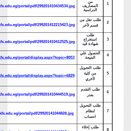
من
1
المصاريف
/kfs.edu.eg/portal/pdf/299201410434534.jpg
الدراسية
طلب نقل من
2
/kfs.edu.eg/portal/pdf/299201412215423.jpg
قسم لأخر
طلب
3
استخراج
/kfs.edu.eg/portal/pdf/299201410412525.jpg
شهادة قيد
الحصول علي
4
النتيجة
/kfs.edu.eg/portal/display.aspx?topic=8053
طلب التحويل
5
من كلية
/kfs.edu.eg/portal/display.aspx?topic=6829
لأخري
طلب التقدم
6
/kfs.edu.eg/portal/pdf/299201410444519.jpg
بعذر
طلب التحويل
7
لنظام
/kfs.edu.eg/portal/pdf/29920141044828.jpg
انتساب
طلب إخلاء
8