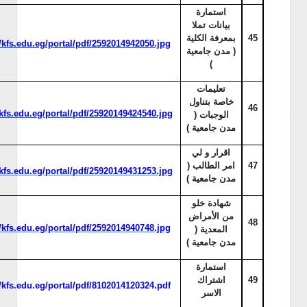
استمارة
بيانات تملا
45
بمعرفة الكلية
//kfs.edu.eg/portal/pdf/2592014942050.jpg
( مدن جامعية
)
تعليمات
خاصة بتناول
46
/kfs.edu.eg/portal/pdf/25920149424540.jpg
الوجبات (
مدن جامعية )
اقرار و لي
47
امر الطالب (
/kfs.edu.eg/portal/pdf/25920149431253.jpg
مدن جامعية )
شهادة خلو
من الأمراض
48
//kfs.edu.eg/portal/pdf/2592014940748.jpg
المعدية (
مدن جامعية )
استمارة
49
اشتراك
//kfs.edu.eg/portal/pdf/8102014120324.pdf
الاسر