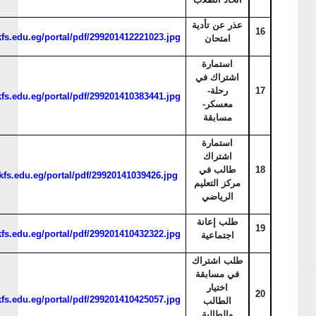
عذر عن تأدية
16
/kfs.edu.eg/portal/pdf/299201412221023.jpg
امتحان
استمارة
اشتراك في
17
رحلة-
/kfs.edu.eg/portal/pdf/299201410383441.jpg
معسكر-
مسابقة
استمارة
اشتراك
18
طالب في
/kfs.edu.eg/portal/pdf/29920141039426.jpg
مركز التعليم
الرياضي
طلب إعانة
19
/kfs.edu.eg/portal/pdf/299201410432322.jpg
اجتماعية
طلب اشتراك
في مسابقة
اختيار
20
/kfs.edu.eg/portal/pdf/299201410425057.jpg
الطالب
والطالبة