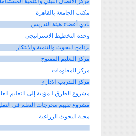
مركز
الاتصال
البيئي
والتنمية
المستدامة
مكتب
الجامعة
بالقاهرة
نادي
أعضاء
هيئة
التدريس
وحدة
التخطيط
الاستراتيجي
برنامج
البحوث
والتنمية
والابتكار
مركز
التعليم
المفتوح
مركز
المعلومات
مركز
التدريب
الإداري
مشروع
الطرق
المؤدية
إلى
التعليم
العا
مشروع
تقييم
مخرجات
التعلم
في
التعل
مجلة
البحوث
الزراعية